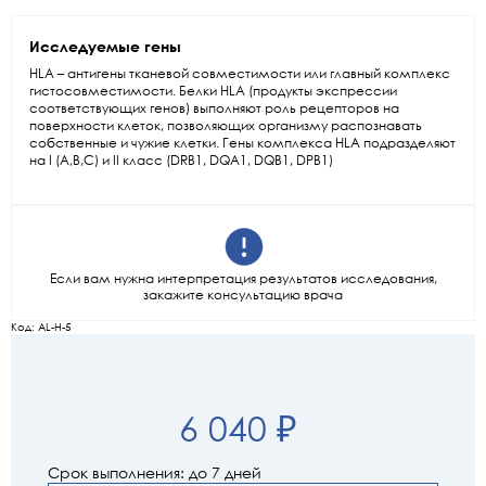
Исследуемые гены
HLA – антигены тканевой совместимости или главный комплекс
гистосовместимости. Белки HLA (продукты экспрессии
соответствующих генов) выполняют роль рецепторов на
поверхности клеток, позволяющих организму распознавать
собственные и чужие клетки. Гены комплекса HLA подразделяют
на I (A,B,C) и II класс (DRB1, DQA1, DQB1, DPB1)
Если вам нужна интерпретация результатов исследования,
закажите консультацию врача
Код: AL-H-5
6 040 ₽
Срок выполнения: до 7 дней