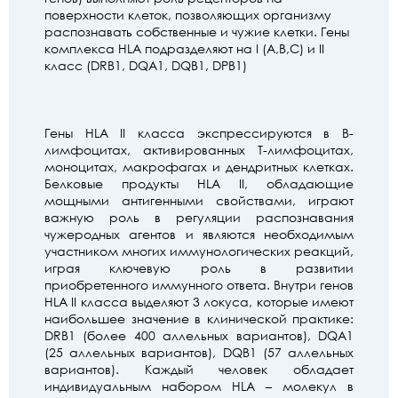
поверхности клеток, позволяющих организму
распознавать собственные и чужие клетки. Гены
комплекса HLA подразделяют на I (A,B,C) и II
класс (DRB1, DQA1, DQB1, DPB1)
Гены HLA II класса экспрессируются в B-
лимфоцитах, активированных T-лимфоцитах,
моноцитах, макрофагах и дендритных клетках.
Белковые продукты HLA II, обладающие
мощными антигенными свойствами, играют
важную роль в регуляции распознавания
чужеродных агентов и являются необходимым
участником многих иммунологических реакций,
играя ключевую роль в развитии
приобретенного иммунного ответа. Внутри генов
HLA II класса выделяют 3 локуса, которые имеют
наибольшее значение в клинической практике:
DRB1 (более 400 аллельных вариантов), DQA1
(25 аллельных вариантов), DQB1 (57 аллельных
вариантов). Каждый человек обладает
индивидуальным набором HLA – молекул в