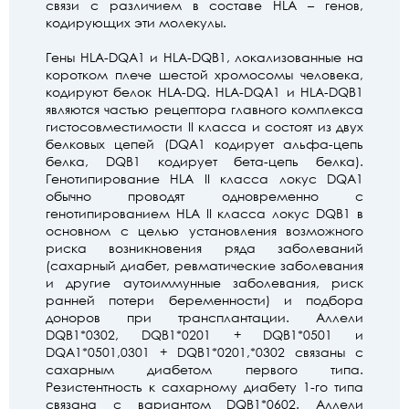
связи с различием в составе HLA – генов,
кодирующих эти молекулы.
Гены HLA-DQA1 и HLA-DQB1, локализованные на
коротком плече шестой хромосомы человека,
кодируют белок HLA-DQ. HLA-DQA1 и HLA-DQB1
являются частью рецептора главного комплекса
гистосовместимости II класса и состоят из двух
белковых цепей (DQA1 кодирует альфа-цепь
белка, DQB1 кодирует бета-цепь белка).
Генотипирование HLA II класса локус DQA1
обычно проводят одновременно с
генотипированием HLA II класса локус DQВ1 в
основном с целью установления возможного
риска возникновения ряда заболеваний
(сахарный диабет, ревматические заболевания
и другие аутоиммунные заболевания, риск
ранней потери беременности) и подбора
доноров при трансплантации. Аллели
DQB1*0302, DQB1*0201 + DQB1*0501 и
DQA1*0501,0301 + DQB1*0201,*0302 связаны с
сахарным диабетом первого типа.
Резистентность к сахарному диабету 1-го типа
связана с вариантом DQB1*0602. Аллели