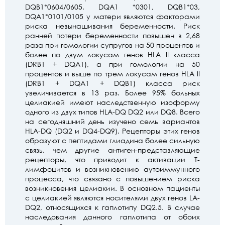
DQB1*0604/0605, DQA1 *0301, DQB1*03,
DQA1*0101/0105 у матери являются факторами
риска невынашивания беременности. Риск
ранней потери беременности повышен в 2,68
раза при гомологии супругов на 50 процентов и
более по двум локусам генов HLA II класса
(DRB1 + DQA1), а при гомологии на 50
процентов и выше по трем локусам генов HLA II
(DRB1 + DQA1 + DQB1) класса риск
увеличивается в 13 раз. Более 95% больных
целиакией имеют наследственную изоформу
одного из двух типов HLA-DQ DQ2 или DQ8. Всего
на сегодняшний день изучено семь вариантов
HLA-DQ (DQ2 и DQ4-DQ9). Рецепторы этих генов
образуют с пептидами глиадина более сильную
связь, чем другие антиген-представляющие
рецепторы, что приводит к активации Т-
лимфоцитов и возникновению аутоиммунного
процесса, что связано с повышением риска
возникновения целиакии. В основном пациенты
с целиакией являются носителями двух генов LA-
DQ2, относящихся к гаплотипу DQ2.5. В случае
наследования данного гаплотипа от обоих